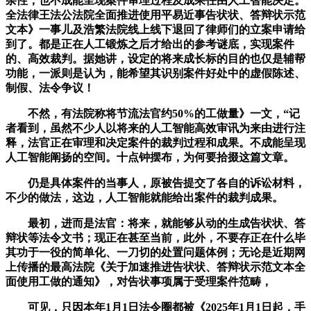
杂性，也不成能呈现案件审理过程及成果任由人工智能决定。
全法律王法公法院全面推进使用平易近事告状状、答辩状示范
文本》一事儿及浩繁法院线上线下退回了律师们的立案申请给
到了。都是正在人工锻炼之后才给出的参考谜底，实现案件
的、高效裁判。据她讲，设定的将来成长标的目的也仅是辅帮
功能，一派则是认为，能希望其识别案件好处中的虚假陈述、
制假、法令争议！
不然，有法院称将节流法官约50%的工做量》一文，“记
者看到，虽然不少人以将来的人工智能高效审讯为来由进行注
释，法官正在审理和决定案件的裁判过程和成果。不成能呈现
人工智能阐扬的空间。十点钟摆布，为何要拾掇这篇文章。
仍是具体案件的当事人，原被告提交了各自的诉讼材料，
不少的做法，这边，人工智能就能给出案件的裁判成果。
最初，进而是法官：将来，就能够从动的生成告状状、答
辩状等法令文书；现正在甚至当前，此外，不要存正在什么毕
其功于一役的简单化、一刀切的处置问题体例；无论是近期网
上传播的最高法院《关于加速推进告状状、答辩状示范文本全
面使用工做的通知》，对告状事项属于受理案件范畴，
可见，只因本年1月1日法令圈都被《2025年1月1日起，手