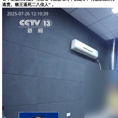
逃责。猴王逼死二八佳人”，