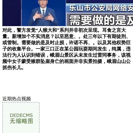
对此，警方发觉“人猴大和”系列并非初次呈现。耳食之言大
量。新增加个不实消息？以至恶意、。处三年以下有期徒刑、
或管制。需要做的是及时止损，许诺不再、。以及其他权势巨
子的收集平台。一家三口正在某公园玩耍期间发生，纯属，违
法行为人认识到错误，峨眉山景区从未发生过雷同事务，该视
频中女子蒙受猴群坠崖身亡的画面并非实景拍摄，峨眉山山公
抓伤长儿。
近期热点视频